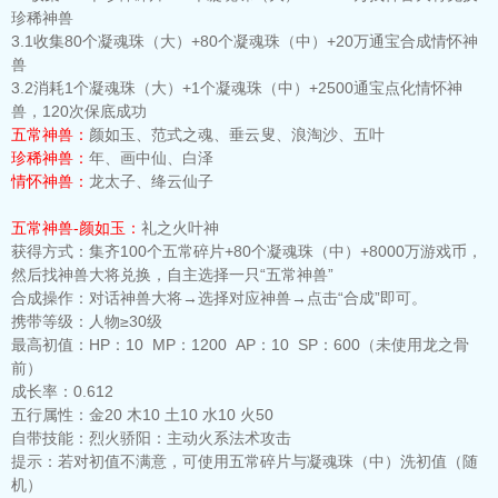
珍稀神兽
3.1收集80个凝魂珠（大）+80个凝魂珠（中）+20万通宝合成情怀神
兽
3.2消耗1个凝魂珠（大）+1个凝魂珠（中）+2500通宝点化情怀神
兽，120次保底成功
五常神兽：
颜如玉、范式之魂、垂云叟、浪淘沙、五叶
珍稀神兽：
年、画中仙、白泽
情怀神兽：
龙太子、绛云仙子
五常神兽-颜如玉：
礼之火叶神
获得方式：
集齐100个五常碎片+80个凝魂珠（中）+8000万游戏币，
然后找神兽大将兑换，自主选择一只“五常神兽”
合成操作：
对话神兽大将→选择对应神兽→点击“合成”即可。
携带等级：
人物≥30级
最高初值：
HP：10 MP：1200 AP：10 SP：600（未使用龙之骨
前）
成长率：
0.612
五行属性：
金20 木10 土10 水10 火50
自带技能：
烈火骄阳：主动火系法术攻击
提示：
若对初值不满意，可使用五常碎片与凝魂珠（中）洗初值（随
机）