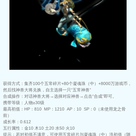
获得方式：
集齐100个五常碎片+80个凝魂珠（中）+8000万游戏币，
然后找神兽大将兑换，自主选择一只“五常神兽”
合成操作：
对话神兽大将→选择对应神兽→点击“合成”即可。
携带等级：
人物≥30级
最高初值：
HP：810 MP：1210 AP：10 SP：0（未使用龙之骨
前）
成长率：
0.612
五行属性：
金10 木10 土20 水50 火10
提示：
若对初值不满意，可使用五常碎片与凝魂珠（中）洗初值（随