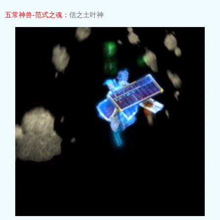
五常神兽-范式之魂：
信之土叶神