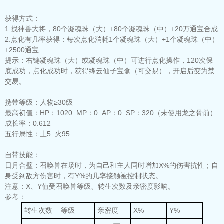
获得方式：
1.找神兽大将，80个凝魂珠（大）+80个凝魂珠（中）+20万通宝合成
2.点化有几率获得：每次点化消耗1个凝魂珠（大）+1个凝魂珠（中）
+2500通宝
提示：
右键凝魂珠（大）或凝魂珠（中）可进行点化操作，120次保
底成功，点化成功时，获得绛云仙子宝盒（可交易），开启后变为禁
交易。
携带等级：
人物≥30级
最高初值：
HP：1020 MP：0 AP：0 SP：320（未使用龙之骨前）
成长率：
0.612
五行属性：
土5 火95
自带技能：
日月合璧：
召唤兽在场时，为自己和主人同时增加X%的伤害抗性；自
身受到敌方伤害时，有Y%的几率接触被控制状态。
注意：
X、Y值受召唤兽等级、转生次数及亲密度影响。
参考：
转生次数
等级
亲密度
X%
Y%