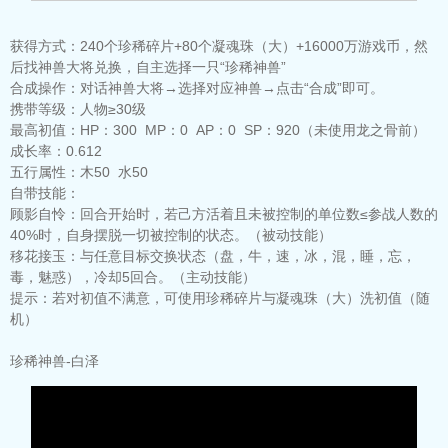
获得方式：
240个珍稀碎片+80个凝魂珠（大）+16000万游戏币，然
后找神兽大将兑换，自主选择一只“珍稀神兽”
合成操作：
对话神兽大将→选择对应神兽→点击“合成”即可。
携带等级：
人物≥30级
最高初值：
HP：300 MP：0 AP：0 SP：920（未使用龙之骨前）
成长率：
0.612
五行属性：
木50 水50
自带技能：
顾影自怜：
回合开始时，若己方活着且未被控制的单位数≤参战人数的
40%时，自身摆脱一切被控制的状态。（被动技能）
移花接玉：
与任意目标交换状态（盘，牛，速，冰，混，睡，忘，
毒，魅惑），冷却5回合。（主动技能）
提示：
若对初值不满意，可使用珍稀碎片与凝魂珠（大）洗初值（随
机）
珍稀神兽-白泽