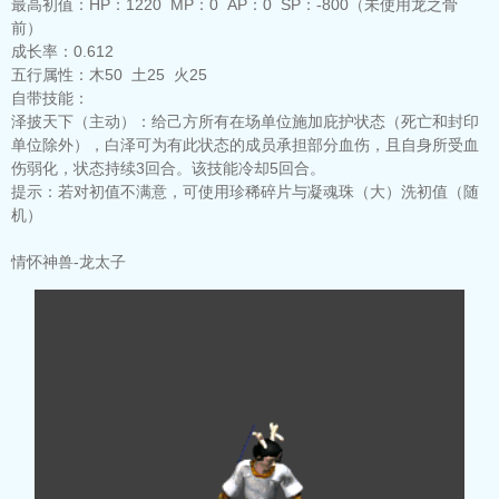
最高初值：
HP：1220 MP：0 AP：0 SP：-800（未使用龙之骨
前）
成长率：
0.612
五行属性：
木50 土25 火25
自带技能：
泽披天下（主动）：
给己方所有在场单位施加庇护状态（死亡和封印
单位除外），白泽可为有此状态的成员承担部分血伤，且自身所受血
伤弱化，状态持续3回合。该技能冷却5回合。
提示：
若对初值不满意，可使用珍稀碎片与凝魂珠（大）洗初值（随
机）
情怀神兽-龙太子