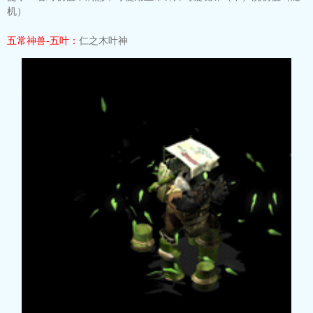
机）
五常神兽-五叶：
仁之木叶神