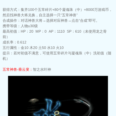
获得方式：
集齐100个五常碎片+80个凝魂珠（中）+8000万游戏币，
然后找神兽大将兑换，自主选择一只“五常神兽”
合成操作：
对话神兽大将→选择对应神兽→点击“合成”即可。
携带等级：
人物≥30级
最高初值：
HP：20 MP：0 AP：1110 SP：610（未使用龙之骨
前）
成长率：
0.612
五行属性：
金10 木20 土50 水10 火10
提示：
若对初值不满意，可使用五常碎片与凝魂珠（中）洗初值（随
机）
五常神兽-垂云叟：
智之水叶神