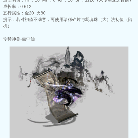
成长率：
0.612
五行属性：
金20 火80
提示：
若对初值不满意，可使用珍稀碎片与凝魂珠（大）洗初值（随
机）
珍稀神兽-画中仙