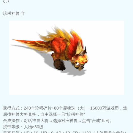
机）
珍稀神兽-年
获得方式：
240个珍稀碎片+80个凝魂珠（大）+16000万游戏币，然
后找神兽大将兑换，自主选择一只“珍稀神兽”
合成操作：
对话神兽大将→选择对应神兽→点击“合成”即可。
携带等级：
人物≥30级
最高初值：
HP：10 MP：0 AP：10 SP：1120（未使用龙之骨前）