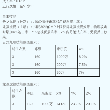
成长率：
0.612
五行属性：
金5 水95
自带技能：
云龙九现（被动）：
增加X%连击率和忽视反震几率；
龙骧虎视（主动）：
消耗30%的MP上限获得龙骧虎视效果，物理攻击
时增加X%连击率，Y%忽视反震几率，Z%内丹附法几率，无视反击效
果。
云龙九现技能数值展示：
转生次数
等级
亲密度
X%
3
160
1000万
8.2%
3
160
200万
7.5%
3
160
50万
7%
龙骧虎视技能数值展示：
转生次
等级
亲密度
X%
Y%
Z%
数
3
160
1000万
14.6%
23.7%
20.1%