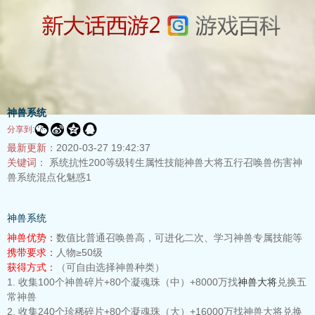
神兽系统




分享到:
最新更新：
2020-03-27 19:42:37
关键词：
系统抗性200等级转生属性技能神兽大将五行召唤兽伤害神
兽系统混点化魅惑1
神兽系统
神兽优势：
数值比普通召唤兽高，可进化二次、学习神兽专属技能等
携带要求：
人物≥50级
获得方式：
（可自由选择神兽种类）
1. 收集100个神兽碎片+80个凝魂珠（中）+8000万找
神兽大将
兑换五
常神兽
2. 收集240个珍稀碎片+80个凝魂珠（大）+16000万找神兽大将兑换