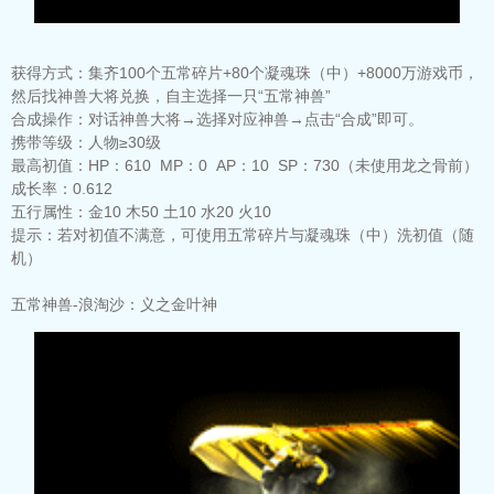
获得方式：
集齐100个五常碎片+80个凝魂珠（中）+8000万游戏币，
然后找神兽大将兑换，自主选择一只“五常神兽”
合成操作：
对话神兽大将→选择对应神兽→点击“合成”即可。
携带等级：
人物≥30级
最高初值：
HP：610 MP：0 AP：10 SP：730（未使用龙之骨前）
成长率：
0.612
五行属性：
金10 木50 土10 水20 火10
提示：
若对初值不满意，可使用五常碎片与凝魂珠（中）洗初值（随
机）
五常神兽-浪淘沙：义之金叶神