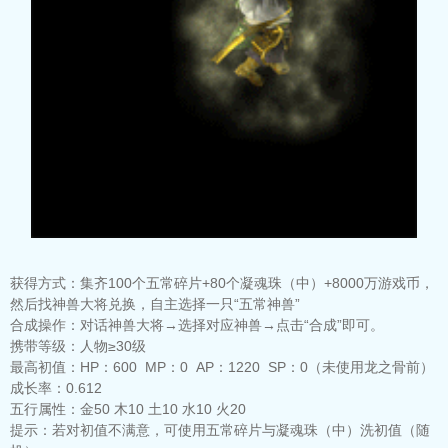
获得方式：
集齐100个五常碎片+80个凝魂珠（中）+8000万游戏币，
然后找神兽大将兑换，自主选择一只“五常神兽”
合成操作：
对话神兽大将→选择对应神兽→点击“合成”即可。
携带等级：
人物≥30级
最高初值：
HP：600 MP：0 AP：1220 SP：0（未使用龙之骨前）
成长率：
0.612
五行属性：
金50 木10 土10 水10 火20
提示：
若对初值不满意，可使用五常碎片与凝魂珠（中）洗初值（随