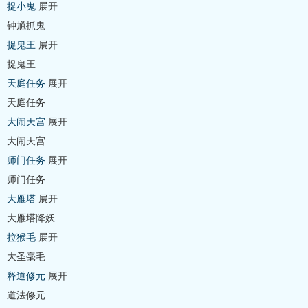
捉小鬼
展开
钟馗抓鬼
捉鬼王
展开
捉鬼王
天庭任务
展开
天庭任务
大闹天宫
展开
大闹天宫
师门任务
展开
师门任务
大雁塔
展开
大雁塔降妖
拉猴毛
展开
大圣毫毛
释道修元
展开
道法修元