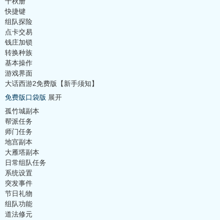
千秋册
快捷键
组队探险
点卡交易
钱庄加锁
转换种族
基本操作
游戏界面
大话西游2免费版【新手须知】
免费版口袋版
展开
孤竹城副本
帮派任务
师门任务
地宫副本
大雁塔副本
日常组队任务
系统设置
突发事件
节日礼物
组队功能
道法修元