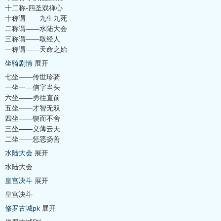
十二称-四圣戏禅心
十称谓——九生九死
二称谓——水陆大会
三称谓——取经人
一称谓——天命之始
坐骑剧情
展开
七坐——传世珍骑
一坐一—信字当头
六坐——勇往直前
五坐——才智无双
四坐——锲而不舍
三坐——义薄云天
二坐——惩恶扬善
水陆大会
展开
水陆大会
皇宫决斗
展开
皇宫决斗
修罗古城pk
展开