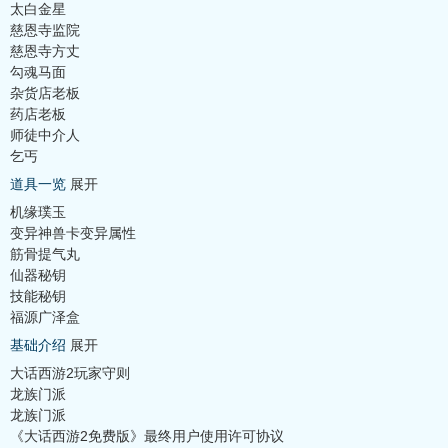
太白金星
慈恩寺监院
慈恩寺方丈
勾魂马面
杂货店老板
药店老板
师徒中介人
乞丐
道具一览
展开
机缘璞玉
变异神兽卡变异属性
筋骨提气丸
仙器秘钥
技能秘钥
福源广泽盒
基础介绍
展开
大话西游2玩家守则
龙族门派
龙族门派
《大话西游2免费版》最终用户使用许可协议