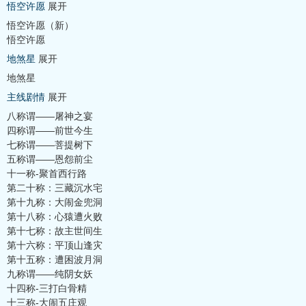
悟空许愿
展开
悟空许愿（新）
悟空许愿
地煞星
展开
地煞星
主线剧情
展开
八称谓——屠神之宴
四称谓——前世今生
七称谓——菩提树下
五称谓——恩怨前尘
十一称-聚首西行路
第二十称：三藏沉水宅
第十九称：大闹金兜洞
第十八称：心猿遭火败
第十七称：故主世间生
第十六称：平顶山逢灾
第十五称：遭困波月洞
九称谓——纯阴女妖
十四称-三打白骨精
十三称-大闹五庄观