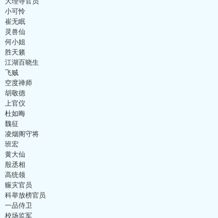
大理寺官员
小可怜
崔无眠
灵兽仙
何小姐
胜天籁
江湖百晓生
飞贼
空度禅师
胡敬德
上官仪
杜如晦
魏征
凌烟阁守将
班宏
黄大仙
殷丞相
高统领
赈灾官员
科举放榜官员
一品侍卫
校场监军