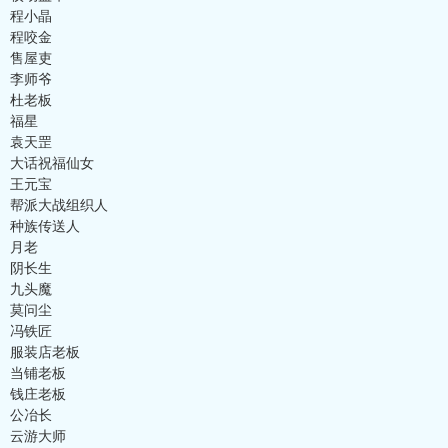
程小晶
程咬金
售屋吏
李师爷
杜老板
福星
袁天罡
大话祝福仙女
王元宝
帮派大战组织人
种族传送人
月老
阴长生
九头魔
莫问尘
冯铁匠
服装店老板
当铺老板
钱庄老板
公冶长
云游大师