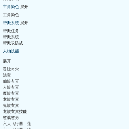
主角染色
展开
主角染色
帮派系统
展开
帮派任务
帮派系统
帮派攻防战
人物技能
展开
灵脉奇穴
法宝
仙族玄冥
人族玄冥
魔族玄冥
龙族玄冥
鬼族玄冥
龙族玄冥技能
愈战愈勇
六大飞行器：莲