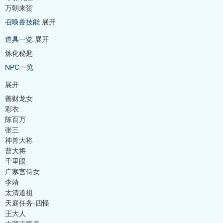
万朝来贺
召唤兽技能
展开
道具一览
展开
炼化秘匙
NPC一览
展开
善财龙女
彩衣
陈百万
张三
神兽大将
曹大将
千里眼
广寒宫侍女
李靖
太清道祖
天庭任务-四怪
王大人