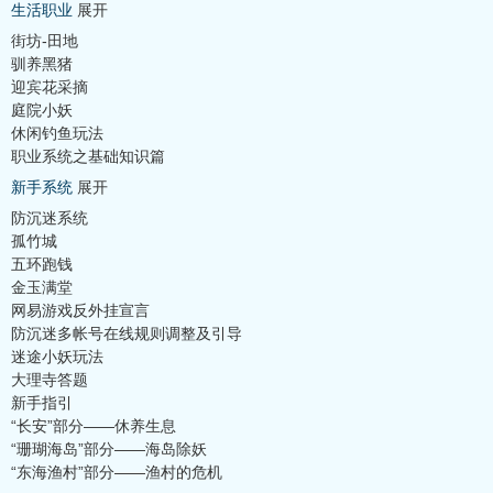
生活职业
展开
街坊-田地
驯养黑猪
迎宾花采摘
庭院小妖
休闲钓鱼玩法
职业系统之基础知识篇
新手系统
展开
防沉迷系统
孤竹城
五环跑钱
金玉满堂
网易游戏反外挂宣言
防沉迷多帐号在线规则调整及引导
迷途小妖玩法
大理寺答题
新手指引
“长安”部分——休养生息
“珊瑚海岛”部分——海岛除妖
“东海渔村”部分——渔村的危机