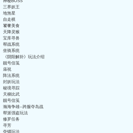
神秘BOSS
三界妖王
地煞星
自走棋
饕餮美食
天降灵猴
宝库寻兽
帮战系统
坐骑系统
《阴阳解卦》玩法介绍
靓号信笺
庙祝
阵法系统
封妖玩法
秘境寻踪
天梯比武
靓号信笺
瀚海争雄--跨服夺岛战
帮派强盗玩法
修罗任务
寻芳
夺镖玩法